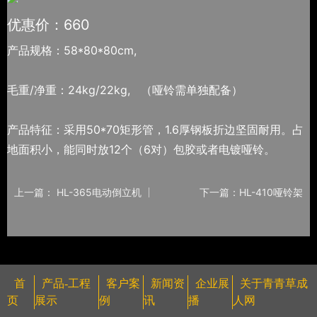
优惠价：660
产品规格：58*80*80cm,
毛重/净重：24kg/22kg, （哑铃需单独配备）
​产品特征：采用50*70矩形管，1.6厚钢板折边坚固耐用。占
地面积小，能同时放12个（6对）包胶或者电镀哑铃。
上一篇： HL-365电动倒立机
下一篇：HL-410哑铃架
首
产品-工程
客户案
新闻资
企业展
关于青青草成
页
展示
例
讯
播
人网