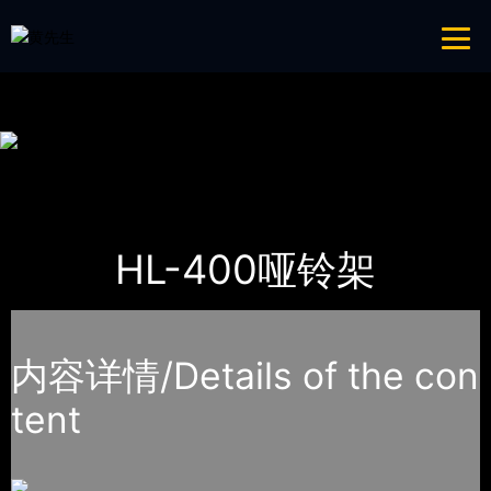
青青草成人网,青青草APP18岁污下载,青青草APP污导航,青青草APP入口
导航
网站地图
首页
产品-工程展示
室内青青草APP18岁污下载
HL-400哑铃架
内容详情/Details of the con
tent