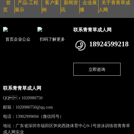
首
产品-工程
客户案
新闻资
企业展
关于青青草成
页
展示
例
讯
播
人网
联系青青草成人网
首页企业公众
扫码了解更多
18924599218
立即咨询
联系青青草成人网
QQ：1020980750
邮箱：
1020980750@qq.com
电话：13902999694（微信同号）
地址：广东省深圳市福田区笋岗西路体育中心9-1号游泳训练馆青青草
成人网实业