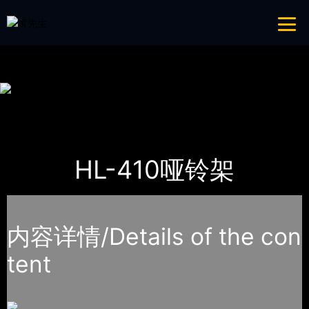
青青草成人网,青青草APP18岁污下载,青青草APP污导航,青青草APP入口
导航
网站地图
首页
产品-工程展示
室内青青草APP18岁污下载
HL-410哑铃架
内容详情/Details of the con
tent