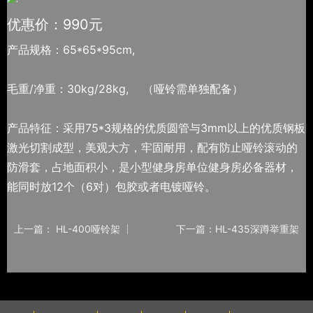
优惠价：990元
产品规格：65*65*95cm,
毛重/净重：30kg/28kg, （哑铃需单独配备）
​产品特征：采用75*3规格的优质圆管与3mm以上的优质钢板
激光切割成型，美观大方，牢固耐用，配有防止哑铃滚动的
防滑套，占地面积小，是小型健身房单位健身房必备器材，
能同时放12个（6对）包胶或者电镀哑铃。
上一篇： HL-400哑铃架
下一篇：HL-435深蹲举重架