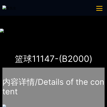
青青草成人网,青青草APP18岁污下载,青青草APP污导航,青青草APP入口
导航
网站地图
首页
产品-工程展示
体育器材
篮球11147-(B2000)
内容详情/Details of the con
tent