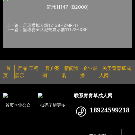
篮球11147-(B2000)
上一篇：足球模拟人墙12138-(ZMR-1)
下一篇：篮球赛全队犯规显示器11122-(XSP
首
产品-工程
客户案
新闻资
企业展
关于青青草成
页
展示
例
讯
播
人网
联系青青草成人网
首页企业公众
扫码了解更多
18924599218