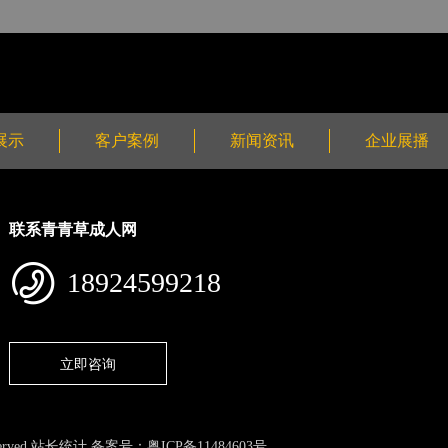
展示
客户案例
新闻资讯
企业展播
联系青青草成人网
18924599218
立即咨询
rved 站长统计 备案号：
粤ICP备11484603号