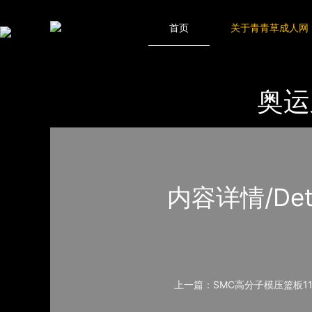
青青草成人网,青青草APP18岁污下载,青青草APP污导航,青青草AP
网站地图
首页
关于青青草成人网
首页
产品-工程展示
体育器材
奥运
内容详情/Detail
上一篇：SMC高分子模压篮板114