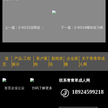
上一篇：Z-6032深蹲架
下一篇：Z-6034哑铃练习椅
首
产品-工程
客户案
新闻资
企业展
关于青青草成
页
展示
例
讯
播
人网
联系青青草成人网
首页企业公众
扫码了解更多
18924599218