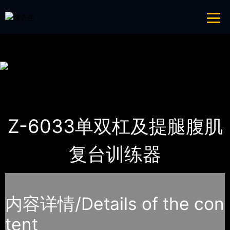
青青草成人网,青青草APP18岁污下载,青青草APP污导航,青青草APP入口
导航
网站地图
首页
产品-工程展示
青青草成人网
Z-6033单双杠及提腿腹肌
复台训练器
内容详情/Details of the con
tent