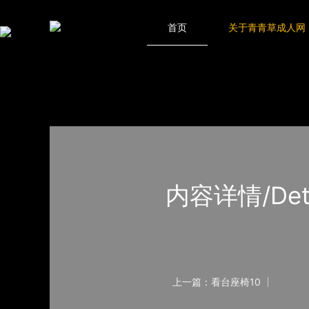
青青草成人网,青青草APP18岁污下载,青青草APP污导航,青青草AP
网站地图
首页
关于青青草成人网
首页
产品-工程展示
看台座椅
内容详情/Detail
上一篇：看台座椅10