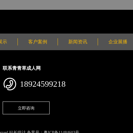
展示
客户案例
新闻资讯
企业展播
联系青青草成人网
18924599218
立即咨询
ved 站长统计 备案号：
粤ICP备11484603号