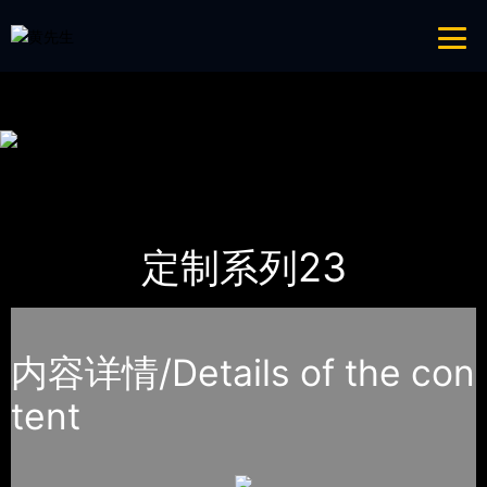
青青草成人网,青青草APP18岁污下载,青青草APP污导航,青青草APP入口
导航
网站地图
首页
产品-工程展示
定制系列
定制系列23
内容详情/Details of the con
tent