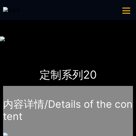
青青草成人网,青青草APP18岁污下载,青青草APP污导航,青青草APP入口
导航
网站地图
首页
产品-工程展示
定制系列
定制系列20
内容详情/Details of the con
tent