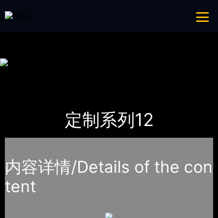
青青草成人网,青青草APP18岁污下载,青青草APP污导航,青青草APP入口
导航
网站地图
首页
产品-工程展示
定制系列
定制系列12
内容详情/Details of the con
tent