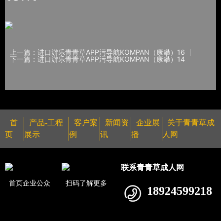
上一篇：进口游乐青青草APP污导航KOMPAN（康攀）16
下一篇：进口游乐青青草APP污导航KOMPAN（康攀）14
首
产品-工程
客户案
新闻资
企业展
关于青青草成
页
展示
例
讯
播
人网
联系青青草成人网
首页企业公众
扫码了解更多
18924599218