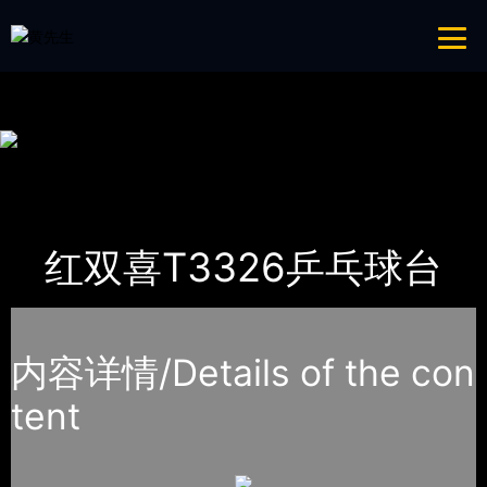
青青草成人网,青青草APP18岁污下载,青青草APP污导航,青青草APP入口
导航
网站地图
首页
产品-工程展示
乒乓球台
红双喜T3326乒乓球台
内容详情/Details of the con
tent