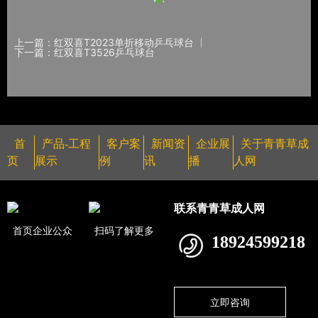
上一篇：红双喜T2023单折移动乒乓球台
下一篇：红双喜T3526乒乓球台
首
产品-工程
客户案
新闻资
企业展
关于青青草成
页
展示
例
讯
播
人网
联系青青草成人网
首页企业公众
扫码了解更多
18924599218
立即咨询