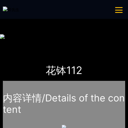
青青草成人网,青青草APP18岁污下载,青青草APP污导航,青青草APP入口
导航
网站地图
首页
产品-工程展示
花钵
花钵112
内容详情/Details of the con
tent