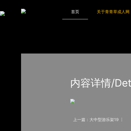
青青草成人网,青青草APP18岁污下载,青青草APP污导航,青青草AP
网站地图
首页
关于青青草成人网
首页
产品-工程展示
大中型游乐青青草APP污导
内容详情/Detail
上一篇：大中型游乐架19