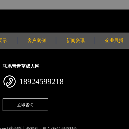
展示
客户案例
新闻资讯
企业展播
联系青青草成人网
18924599218
立即咨询
rved 站长统计 备案号：
粤ICP备11484603号