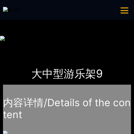
青青草成人网,青青草APP18岁污下载,青青草APP污导航,青青草APP入口
导航
网站地图
首页
产品-工程展示
大中型游乐青青草APP污导航
大中型游乐架9
内容详情/Details of the con
tent