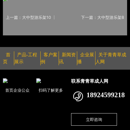
上一篇：大中型游乐架10
下一篇：大中型游乐架8
首
产品-工程
客户案
新闻资
企业展
关于青青草成
页
展示
例
讯
播
人网
联系青青草成人网
首页企业公众
扫码了解更多
18924599218
立即咨询