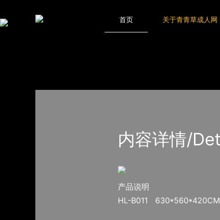
青青草成人网,青青草APP18岁污下载,青青草APP污导航,青青草AP
网站地图
首页
关于青青草成人网
首页
产品-工程展示
大中型游乐青青草APP污导
内容详情/Detail
产品说明
HL-B011 630*560*420CM