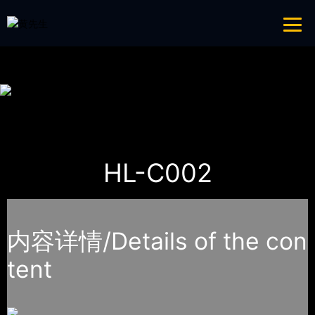
青青草成人网,青青草APP18岁污下载,青青草APP污导航,青青草APP入口
导航
网站地图
首页
产品-工程展示
大中型游乐青青草APP污导航
HL-C002
内容详情/Details of the con
tent