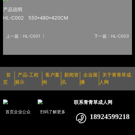
产品说明
HL-C002 550*480*420CM
上一篇：HL-C001
下一篇：HL-C003
首
产品-工程
客户案
新闻资
企业展
关于青青草成
页
展示
例
讯
播
人网
联系青青草成人网
首页企业公众
扫码了解更多
18924599218