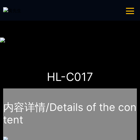
青青草成人网,青青草APP18岁污下载,青青草APP污导航,青青草APP入口
导航
网站地图
首页
产品-工程展示
大中型游乐青青草APP污导航
HL-C017
内容详情/Details of the con
tent