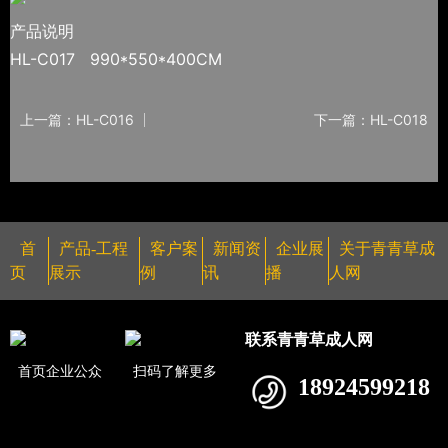
产品说明
HL-C017 990*550*400CM
上一篇：HL-C016
下一篇：HL-C018
首
产品-工程
客户案
新闻资
企业展
关于青青草成
页
展示
例
讯
播
人网
联系青青草成人网
首页企业公众
扫码了解更多
18924599218