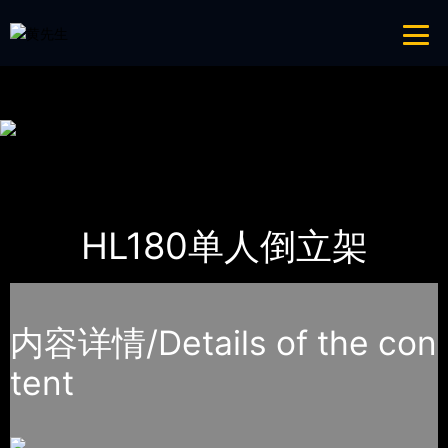
青青草成人网,青青草APP18岁污下载,青青草APP污导航,青青草APP入口
导航
网站地图
首页
产品-工程展示
健身路径
HL180单人倒立架
内容详情/Details of the con
tent