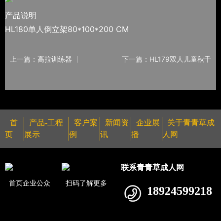
产品说明
HL180单人倒立架80*100*200 CM
上一篇：高拉训练器
下一篇：HL179双人儿童秋千
首
产品-工程
客户案
新闻资
企业展
关于青青草成
页
展示
例
讯
播
人网
联系青青草成人网
首页企业公众
扫码了解更多
18924599218