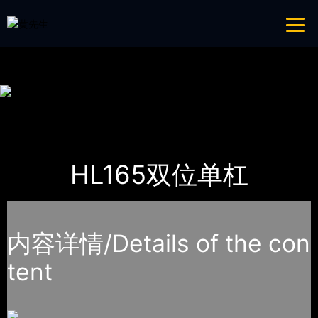
青青草成人网,青青草APP18岁污下载,青青草APP污导航,青青草APP入口
导航
网站地图
首页
产品-工程展示
健身路径
HL165双位单杠
内容详情/Details of the con
tent