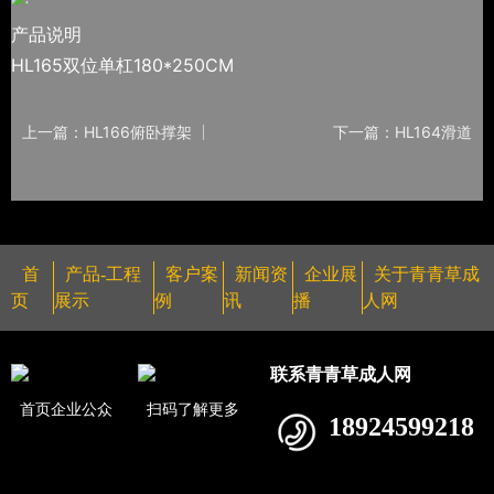
产品说明
HL165双位单杠180*250CM
上一篇：HL166俯卧撑架
下一篇：HL164滑道
首
产品-工程
客户案
新闻资
企业展
关于青青草成
页
展示
例
讯
播
人网
联系青青草成人网
首页企业公众
扫码了解更多
18924599218