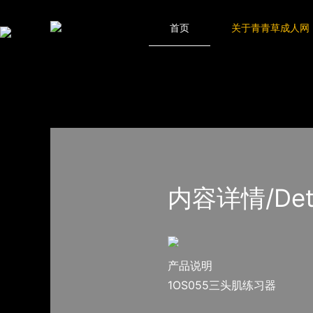
青青草成人网,青青草APP18岁污下载,青青草APP污导航,青青草AP
网站地图
首页
关于青青草成人网
首页
产品-工程展示
普拉达
内容详情/Detail
产品说明
1OS055三头肌练习器