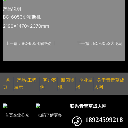
产品说明
BC-6053史密斯机
2190×1470×2370mm
上一篇：BC-6054深蹲架
下一篇：BC-6052大飞鸟
首
产品-工程
客户案
新闻资
企业展
关于青青草成
页
展示
例
讯
播
人网
联系青青草成人网
首页企业公众
扫码了解更多
18924599218