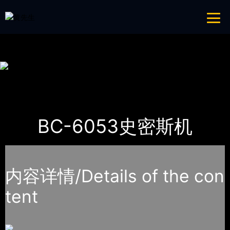
青青草成人网,青青草APP18岁污下载,青青草APP污导航,青青草APP入口
导航
网站地图
首页
产品-工程展示
SHUA舒华
BC-6053史密斯机
内容详情/Details of the con
tent