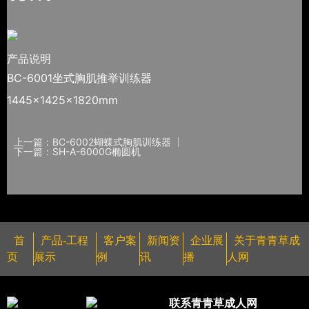
产品说明
BC-6001坐式胸肌推举训练器
1445×1425×1820mm
上一篇：BC-6002蝴蝶式胸肌训练器
下一篇：SH-A-6000G椭圆机
首
产品-工程
客户案
新闻资
企业展
关于青青草成
页
展示
例
讯
播
人网
联系青青草成人网