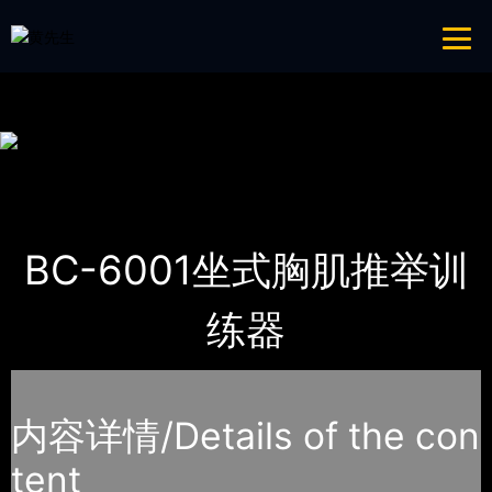
青青草成人网,青青草APP18岁污下载,青青草APP污导航,青青草APP入口
导航
网站地图
首页
产品-工程展示
SHUA舒华
BC-6001坐式胸肌推举训
练器
内容详情/Details of the con
tent