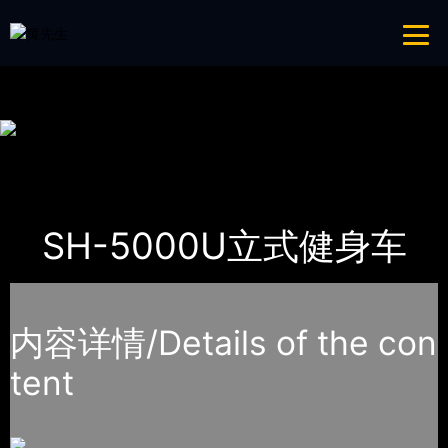
青青草成人网,青青草APP18岁污下载,青青草APP污导航,青青草APP入口
导航
网站地图
首页
产品-工程展示
SHUA舒华
SH-5000U立式健身车
内容详情/Details of the con
tent