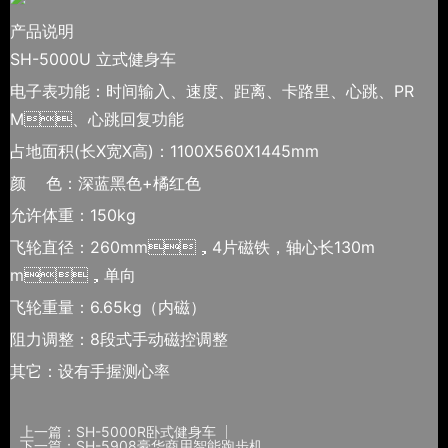
产品说明
SH-5000U 立式健身车
电子表功能：时间输入、速度、距离、卡路里、心跳、PR
M、心跳回复功能
占地面积(长X宽X高)：1100X560X1445mm
颜 色：深蓝黑色+橘红色
允许体重：150kg
飞轮直径：260mm，4片磁铁，轴心长130m
m，单向
飞轮重量：6.65kg（内磁）
阻力调整：8段式手动磁控调整
其它：设有手握测心率
上一篇：SH-5000R卧式健身车
下一篇：SH-5908豪华商用智能跑步机