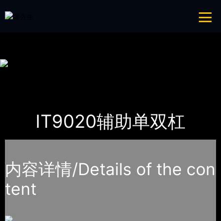
青青草成人网,青青草APP18岁污下载,青青草APP污导航,青青草APP入口
导航
网站地图
首页
产品-工程展示
Impulse英派斯
IT9020辅助单双杠
内容详情/Details of the con
tent