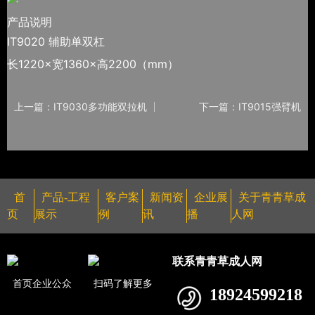
产品说明
IT9020 辅助单双杠
长1220×宽1360×高2200（mm）
上一篇：IT9030多功能双拉机
下一篇：IT9015强臂机
首
产品-工程
客户案
新闻资
企业展
关于青青草成
页
展示
例
讯
播
人网
联系青青草成人网
首页企业公众
扫码了解更多
18924599218