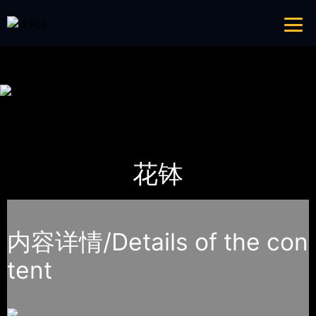
青青草成人网,青青草APP18岁污下载,青青草APP污导航,青青草APP入口
导航
网站地图
首页
产品-工程展示
花钵
花钵
内容详情/Details of the con
tent