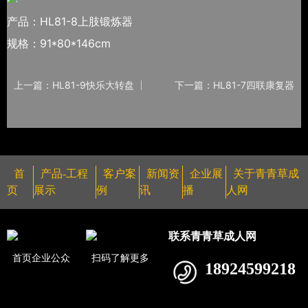
产品：HL81-8上肢锻炼器
规格：91*80*146cm
上一篇：HL81-9快乐大转盘
下一篇：HL81-7四联康复器
首
产品-工程
客户案
新闻资
企业展
关于青青草成
页
展示
例
讯
播
人网
联系青青草成人网
首页企业公众
扫码了解更多
18924599218