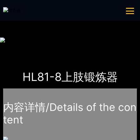
青青草成人网,青青草APP18岁污下载,青青草APP污导航,青青草APP入口
导航
网站地图
首页
产品-工程展示
健身路径
HL81-8上肢锻炼器
内容详情/Details of the con
tent