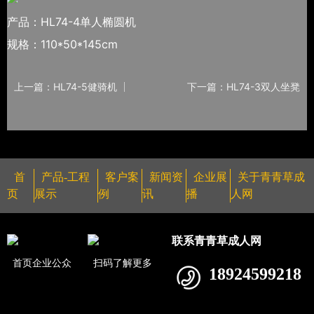
产品：HL74-4单人椭圆机
规格：110*50*145cm
上一篇：HL74-5健骑机
下一篇：HL74-3双人坐凳
首
产品-工程
客户案
新闻资
企业展
关于青青草成
页
展示
例
讯
播
人网
联系青青草成人网
首页企业公众
扫码了解更多
18924599218