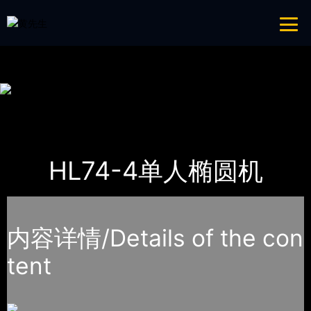
青青草成人网,青青草APP18岁污下载,青青草APP污导航,青青草APP入口
导航
网站地图
首页
产品-工程展示
健身路径
HL74-4单人椭圆机
内容详情/Details of the con
tent