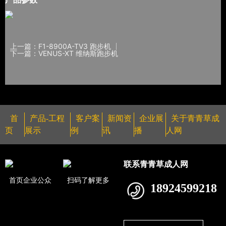
上一篇：F1-8900A-TV3 跑步机
下一篇：VENUS-XT 维纳斯跑步机
首
产品-工程
客户案
新闻资
企业展
关于青青草成
页
展示
例
讯
播
人网
联系青青草成人网
首页企业公众
扫码了解更多
18924599218