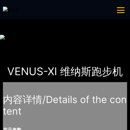
青青草成人网,青青草APP18岁污下载,青青草APP污导航,青青草APP入口
导航
网站地图
首页
产品-工程展示
WNQ万年青
VENUS-XI 维纳斯跑步机
内容详情/Details of the con
tent
产品参数