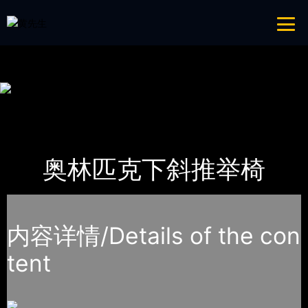
青青草成人网,青青草APP18岁污下载,青青草APP污导航,青青草APP入口
导航
网站地图
首页
产品-工程展示
Life Fitness力健
奥林匹克下斜推举椅
内容详情/Details of the con
tent