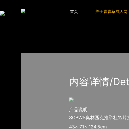
青青草成人网,青青草APP18岁污下载,青青草APP污导航,青青草AP
网站地图
首页
关于青青草成人网
首页
产品-工程展示
Life Fitness力健
内容详情/Detail
产品说明
SOBWS奥林匹克推举杠铃片
43x 71x 124.5cm