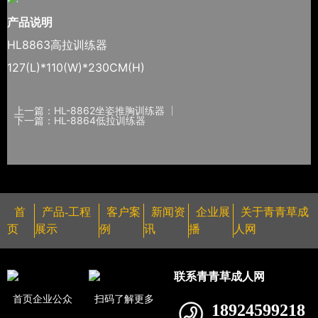
产品说明
HL8863高拉训练器
127(L)*110(W)*230CM(H)
上一篇：HL-8862坐姿推胸训练器
下一篇：HL-8864低拉训练器
首
产品-工程
客户案
新闻资
企业展
关于青青草成
页
展示
例
讯
播
人网
联系青青草成人网
首页企业公众
扫码了解更多
18924599218