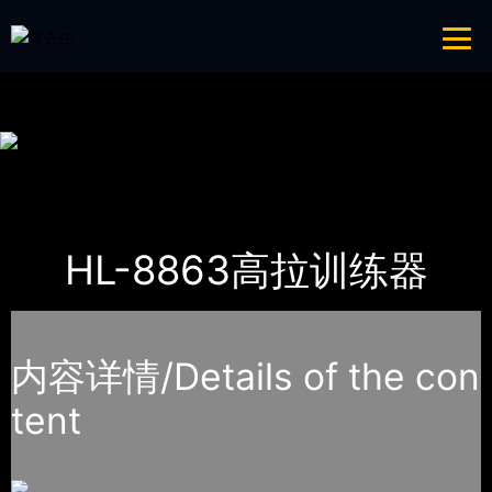
青青草成人网,青青草APP18岁污下载,青青草APP污导航,青青草APP入口
导航
网站地图
首页
产品-工程展示
青青草成人网
HL-8863高拉训练器
内容详情/Details of the con
tent