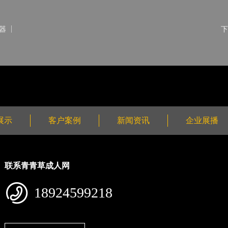
练器
下
展示
客户案例
新闻资讯
企业展播
联系青青草成人网
18924599218