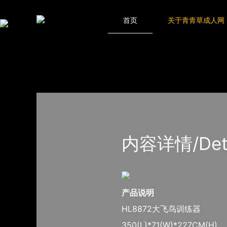
青青草成人网,青青草APP18岁污下载,青青草APP污导航,青青草AP
网站地图
首页
关于青青草成人网
首页
产品-工程展示
青青草成人网
内容详情/Detail
产品说明
HL8872大飞鸟训练器
350(L)*71(W)*227CM(H)