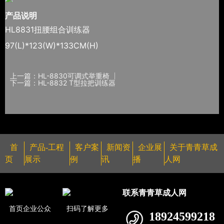
产品说明
HL8831扭腰组合训练器
97(L)*123(W)*133CM(H)
上一篇：HL-8830可调式举重椅
下一篇：HL-8832 T型拉把训练器
首
产品-工程
客户案
新闻资
企业展
关于青青草成
页
展示
例
讯
播
人网
联系青青草成人网
首页企业公众
扫码了解更多
18924599218