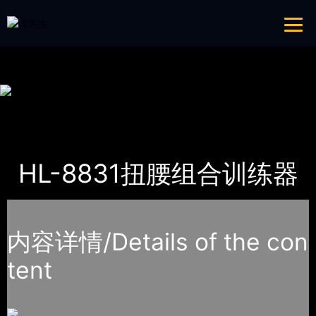
青青草成人网,青青草APP18岁污下载,青青草APP污导航,青青草APP入口
导航
网站地图
首页
产品-工程展示
青青草成人网
HL-8831扭腰组合训练器
内容详情/Details of the con
tent