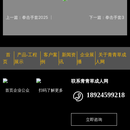
上一篇：拳击手套2025
下一篇：拳击手套3
首
产品-工程
客户案
新闻资
企业展
关于青青草成
页
展示
例
讯
播
人网
联系青青草成人网
首页企业公众
扫码了解更多
18924599218
立即咨询