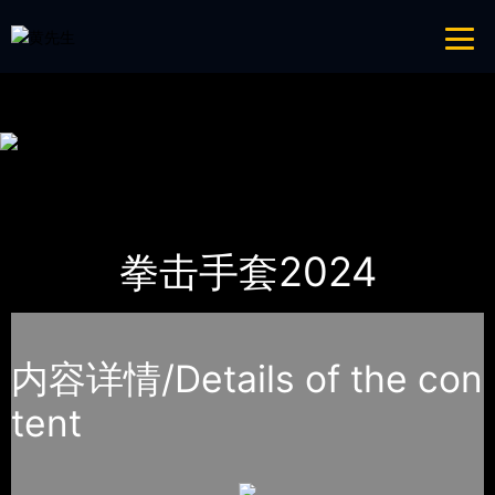
青青草成人网,青青草APP18岁污下载,青青草APP污导航,青青草APP入口
导航
网站地图
首页
产品-工程展示
体育用品
拳击手套2024
内容详情/Details of the con
tent