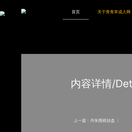
青青草成人网,青青草APP18岁污下载,青青草APP污导航,青青草AP
网站地图
首页
关于青青草成人网
首页
产品-工程展示
体育用品
内容详情/Detail
上一篇：丹朱围棋挂盘