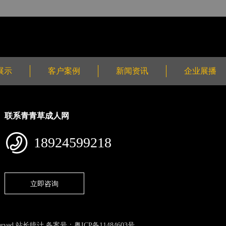
展示
客户案例
新闻资讯
企业展播
联系青青草成人网
18924599218
立即咨询
rved 站长统计 备案号：
粤ICP备11484603号