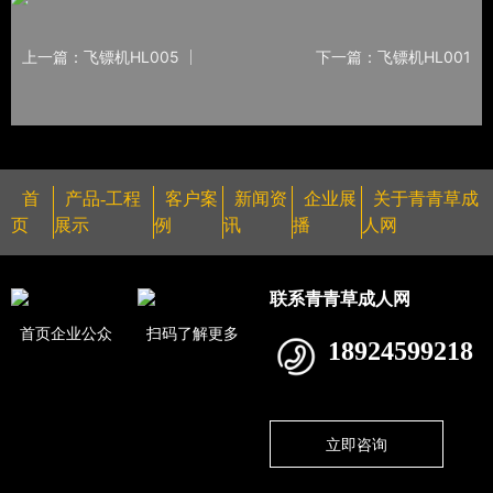
上一篇：飞镖机HL005
下一篇：飞镖机HL001
首
产品-工程
客户案
新闻资
企业展
关于青青草成
页
展示
例
讯
播
人网
联系青青草成人网
首页企业公众
扫码了解更多
18924599218
立即咨询