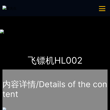
青青草成人网,青青草APP18岁污下载,青青草APP污导航,青青草APP入口
导航
网站地图
首页
产品-工程展示
体育用品
飞镖机HL002
内容详情/Details of the con
tent