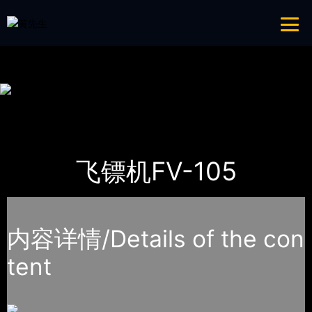
青青草成人网,青青草APP18岁污下载,青青草APP污导航,青青草APP入口
导航
网站地图
首页
产品-工程展示
体育用品
飞镖机FV-105
内容详情/Details of the con
tent