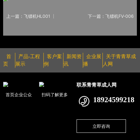
上一篇：飞镖机HL001
下一篇：飞镖机FV-006
首
产品-工程
客户案
新闻资
企业展
关于青青草成
页
展示
例
讯
播
人网
联系青青草成人网
首页企业公众
扫码了解更多
18924599218
立即咨询