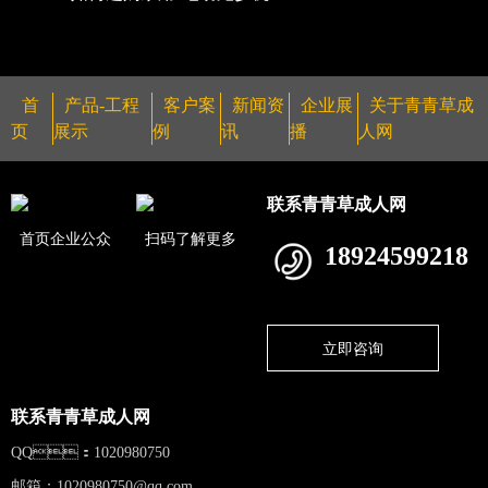
首
产品-工程
客户案
新闻资
企业展
关于青青草成
页
展示
例
讯
播
人网
联系青青草成人网
首页企业公众
扫码了解更多
18924599218
立即咨询
联系青青草成人网
QQ：1020980750
邮箱：
1020980750@qq.com