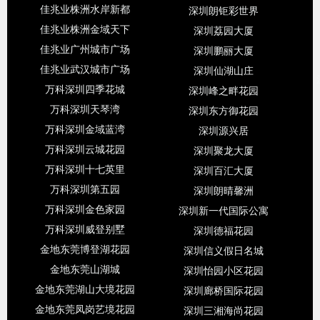
佳兆业株洲水岸新都
深圳朗钜彩世界
佳兆业株洲金域天下
深圳荔园大厦
佳兆业广州城市广场
深圳鹏丽大厦
佳兆业武汉城市广场
深圳仙湖山庄
万科深圳四季花城
深圳峰之畔花园
万科深圳天琴湾
深圳东方御花园
万科深圳金域蓝湾
深圳源兴居
万科深圳云城花园
深圳聚龙大厦
万科深圳十七英里
深圳百汇大厦
万科深圳第五园
深圳朗晴馨洲
万科深圳金色家园
深圳新一代国际公寓
万科深圳威登别墅
深圳德福花园
金地东莞博登湖花园
深圳信义假日名城
金地东莞山湖城
深圳怡园小区花园
金地东莞湖山大境花园
深圳廊桥国际花园
金地东莞凤岗艺境花园
深圳三湘海尚花园