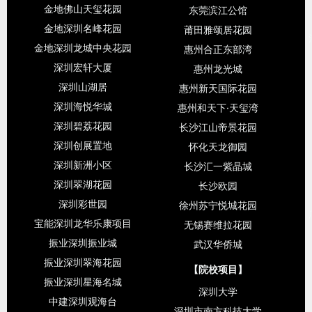
金地佛山天玺花园
东莞滨江公馆
金地深圳名峰花园
莆田雅颂居花园
金地深圳龙城中央花园
惠州合正东部湾
深圳宏轩大厦
惠州龙光城
深圳山湖居
惠州新天国际花园
深圳海悦华城
惠州和天下·天玺湾
深圳碧荔花园
长沙江山帝景花园
深圳创展置地
怀化天龙御园
深圳新洲小区
长沙汇一紫晶城
深圳翠湖花园
长沙欧园
深圳彩世园
徐州苏宁悦城花园
宝能深圳龙华乐康项目
无锡赛维拉花园
振业深圳振业城
武汉华侨城
振业深圳翠海花园
【院校项目】
振业深圳星海名城
深圳大学
中建深圳观海台
深圳市南方科技大学