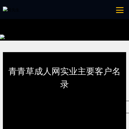
青青草成人网,青青草APP18岁污下载,青青草APP污导航,青青草APP入口
导航
网站地图
首页
客户案例
客户名录
青青草成人网实业主要客户名
录